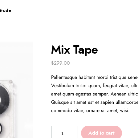
itude
Mix Tape
$
299.00
Pellentesque habitant morbi tristique sen
Vestibulum tortor quam, feugiat vitae, ult
amet quam egestas semper. Aenean ultricie
Quisque sit amet est et sapien ullamcorp
commodo vitae, ornare sit amet, wisi.
Add to cart