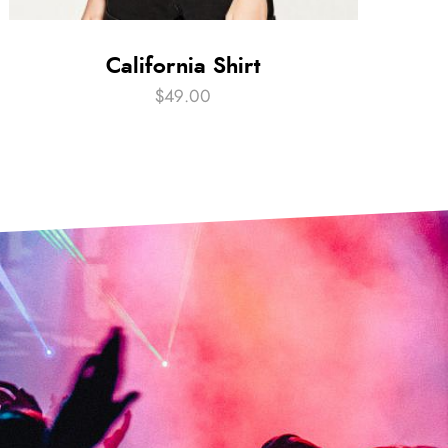
California Shirt
$
49.00